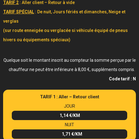
TARIF 2
: Aller client – Retour à vide
TARIF SPÉCIAL
: De nuit, Jours fériés et dimanches, Neige et
verglas
(sur route enneigée ou verglacée si véhicule équipé de pneus
hivers ou équipements spéciaux)
Quelque soit le montant inscrit au compteur la somme perçue par le
chauffeur ne peut être inférieure à 8,00 €, suppléments compris.
Code tarif : N
TARIF 1 : Aller – Retour client
JOUR
1,14 €/KM
NUIT
1,71 €/KM