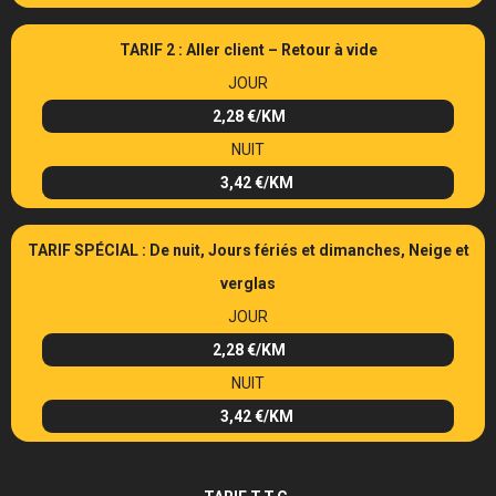
TARIF 2 : Aller client – Retour à vide
JOUR
2,28 €/KM
NUIT
3,42 €/KM
TARIF SPÉCIAL : De nuit, Jours fériés et dimanches, Neige et
verglas
JOUR
2,28 €/KM
NUIT
3,42 €/KM