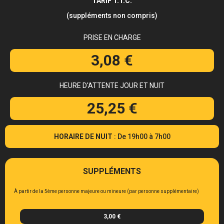
TARIF T.T.C.
(suppléments non compris)
PRISE EN CHARGE
3,08 €
HEURE D'ATTENTE JOUR ET NUIT
25,25 €
HORAIRE DE NUIT
: De 19h00 à 7h00
SUPPLÉMENTS
À partir de la 5ème personne majeure ou mineure (par personne supplémentaire)
3,00 €