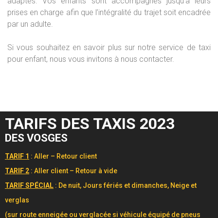
adaptés. Vos enfants sont accompagnés jusqu’à leurs
prises en charge afin que l’intégralité du trajet soit encadrée
par un adulte.
Si vous souhaitez en savoir plus sur notre service de taxi
pour enfant, nous vous invitons à nous contacter.
TARIFS DES TAXIS 2023
DES VOSGES
TARIF 1
: Aller – Retour client
TARIF 2
: Aller client – Retour à vide
TARIF SPÉCIAL
: De nuit, Jours fériés et dimanches, Neige et
verglas
(sur route enneigée ou verglacée si véhicule équipé de pneus