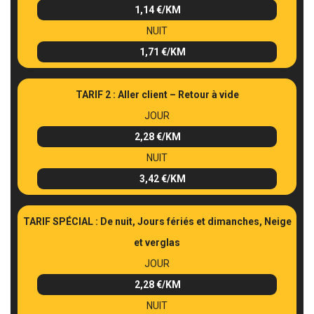
1,14 €/KM
NUIT
1,71 €/KM
TARIF 2 : Aller client – Retour à vide
JOUR
2,28 €/KM
NUIT
3,42 €/KM
TARIF SPÉCIAL : De nuit, Jours fériés et dimanches, Neige
et verglas
JOUR
2,28 €/KM
NUIT