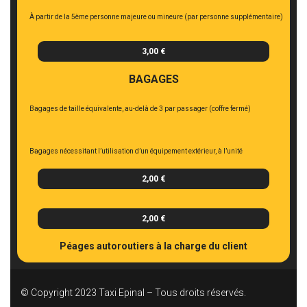
À partir de la 5ème personne majeure ou mineure (par personne supplémentaire)
3,00 €
BAGAGES
Bagages de taille équivalente, au-delà de 3 par passager (coffre fermé)
Bagages nécessitant l’utilisation d’un équipement extérieur, à l’unité
2,00 €
2,00 €
Péages autoroutiers à la charge du client
© Copyright 2023 Taxi Epinal – Tous droits réservés.